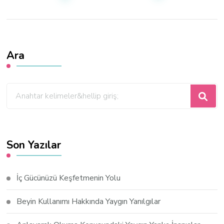
Ara
Bir
şey
mi
arıyorsunuz?
Son Yazılar
İç Gücünüzü Keşfetmenin Yolu
Beyin Kullanımı Hakkında Yaygın Yanılgılar