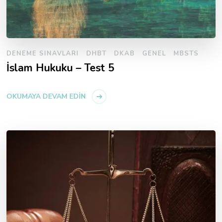
DENEME SINAVLARI
DHBT
DKAB
GENEL
MBSTS
İslam Hukuku – Test 5
OKUMAYA DEVAM EDIN