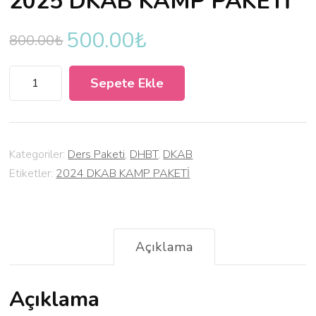
2025 DKAB KAMP PAKETİ
500.00
₺
Orijinal
Şu
800.00
₺
fiyat:
andaki
2025
800.00₺.
fiyat:
Sepete Ekle
DKAB
500.00₺.
KAMP
PAKETİ
adet
Kategoriler:
Ders Paketi
,
DHBT
,
DKAB
Etiketler:
2024 DKAB KAMP PAKETİ
Açıklama
Açıklama