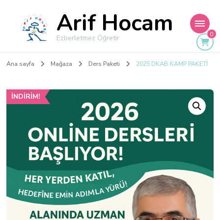
Arif Hocam
0
Ezberletmez Öğretir
Ana sayfa
Mağaza
Ders Paketi
2025 DKAB KAMP PAKETİ
İNDIRIM!