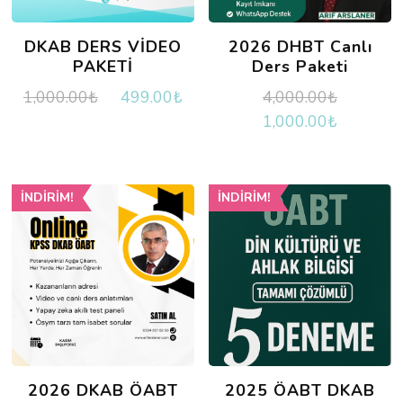
DKAB DERS VİDEO
2026 DHBT Canlı
PAKETİ
Ders Paketi
Orijinal
Şu
Orijinal
1,000.00
₺
499.00
₺
4,000.00
₺
fiyat:
andaki
fiyat:
Şu
1,000.00
₺
1,000.00₺.
fiyat:
4,000.0
andaki
499.00₺.
fiyat:
1,000.0
İNDIRIM!
İNDIRIM!
2026 DKAB ÖABT
2025 ÖABT DKAB