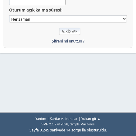
Oturum açık kalma süresi:
Şifreni mi unuttun ?
|
|
Yardım
Şartlar ve Kurallar
Yukarı git ▲
,
SMF 2.1.7 © 2026
Simple Machines
Sayfa 0.245 saniyede 14 sorgu ile oluşturuldu.