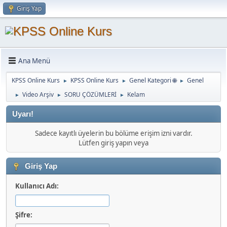
Giriş Yap
Ana Menü
KPSS Online Kurs
KPSS Online Kurs
Genel Kategori 🌐
Genel
►
►
►
Video Arşiv
SORU ÇÖZÜMLERİ
Kelam
►
►
►
Uyarı!
Sadece kayıtlı üyelerin bu bölüme erişim izni vardır.
Lütfen giriş yapın veya
Giriş Yap
Kullanıcı Adı:
Şifre: