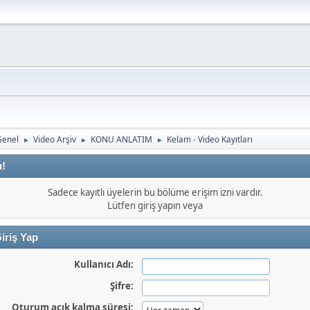
Genel
Video Arşiv
KONU ANLATIM
Kelam - Video Kayıtları
►
►
►
ı!
Sadece kayıtlı üyelerin bu bölüme erişim izni vardır.
Lütfen giriş yapın veya
iriş Yap
Kullanıcı Adı:
Şifre:
Oturum açık kalma süresi: