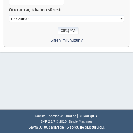
Oturum açık kalma süresi:
Şifreni mi unuttun ?
|
|
Yardım
Şartlar ve Kurallar
Yukarı git ▲
,
SMF 2.1.7 © 2026
Simple Machines
Sayfa 0.186 saniyede 15 sorgu ile oluşturuldu.