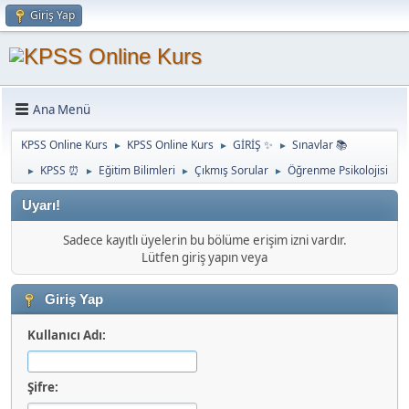
Giriş Yap
Ana Menü
KPSS Online Kurs
KPSS Online Kurs
GİRİŞ ✨
Sınavlar 📚
►
►
►
KPSS ⏰
Eğitim Bilimleri
Çıkmış Sorular
Öğrenme Psikolojisi
►
►
►
►
Uyarı!
Sadece kayıtlı üyelerin bu bölüme erişim izni vardır.
Lütfen giriş yapın veya
Giriş Yap
Kullanıcı Adı:
Şifre: