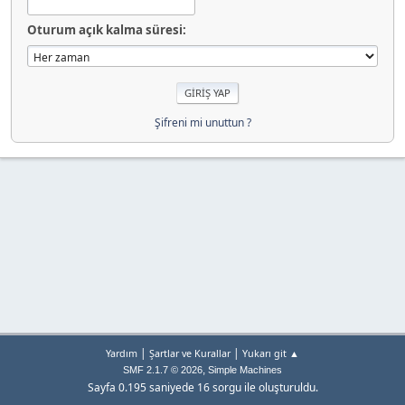
Oturum açık kalma süresi:
Şifreni mi unuttun ?
|
|
Yardım
Şartlar ve Kurallar
Yukarı git ▲
,
SMF 2.1.7 © 2026
Simple Machines
Sayfa 0.195 saniyede 16 sorgu ile oluşturuldu.