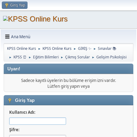
Giriş Yap
Ana Menü
KPSS Online Kurs
KPSS Online Kurs
GİRİŞ ✨
Sınavlar 📚
►
►
►
KPSS ⏰
Eğitim Bilimleri
Çıkmış Sorular
Gelişim Psikolojisi
►
►
►
►
Uyarı!
Sadece kayıtlı üyelerin bu bölüme erişim izni vardır.
Lütfen giriş yapın veya
Giriş Yap
Kullanıcı Adı:
Şifre: