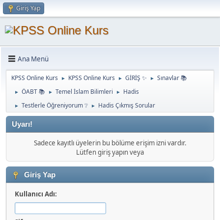
Giriş Yap
Ana Menü
KPSS Online Kurs
KPSS Online Kurs
GİRİŞ ✨
Sınavlar 📚
►
►
►
ÖABT 📚
Temel İslam Bilimleri
Hadis
►
►
►
Testlerle Öğreniyorum ❔
Hadis Çıkmış Sorular
►
►
Uyarı!
Sadece kayıtlı üyelerin bu bölüme erişim izni vardır.
Lütfen giriş yapın veya
Giriş Yap
Kullanıcı Adı: