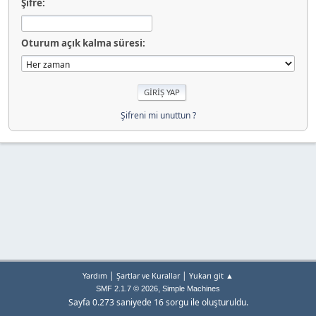
Şifre:
Oturum açık kalma süresi:
Şifreni mi unuttun ?
|
|
Yardım
Şartlar ve Kurallar
Yukarı git ▲
,
SMF 2.1.7 © 2026
Simple Machines
Sayfa 0.273 saniyede 16 sorgu ile oluşturuldu.