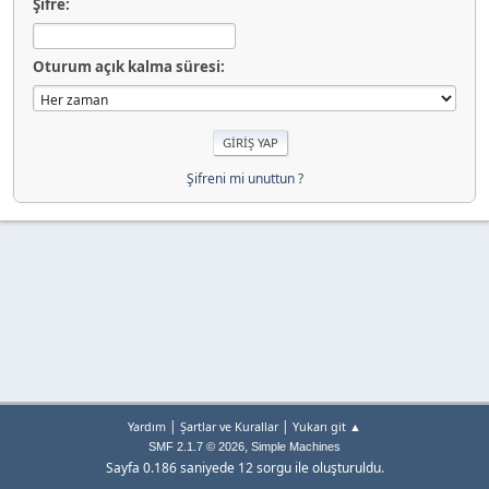
Şifre:
Oturum açık kalma süresi:
Şifreni mi unuttun ?
|
|
Yardım
Şartlar ve Kurallar
Yukarı git ▲
,
SMF 2.1.7 © 2026
Simple Machines
Sayfa 0.186 saniyede 12 sorgu ile oluşturuldu.