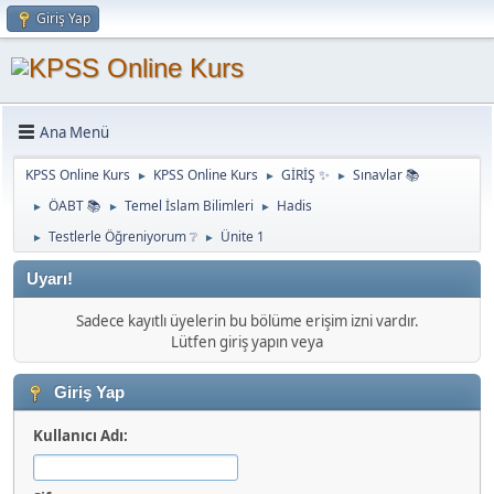
Giriş Yap
Ana Menü
KPSS Online Kurs
KPSS Online Kurs
GİRİŞ ✨
Sınavlar 📚
►
►
►
ÖABT 📚
Temel İslam Bilimleri
Hadis
►
►
►
Testlerle Öğreniyorum ❔
Ünite 1
►
►
Uyarı!
Sadece kayıtlı üyelerin bu bölüme erişim izni vardır.
Lütfen giriş yapın veya
Giriş Yap
Kullanıcı Adı: