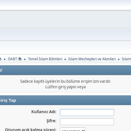
📚
ÖABT 📚
Temel İslam Bilimleri
İslam Mezhepleri ve Akımları
İslam
►
►
►
►
ı!
Sadece kayıtlı üyelerin bu bölüme erişim izni vardır.
Lütfen giriş yapın veya
iriş Yap
Kullanıcı Adı:
Şifre:
Oturum açık kalma süresi: