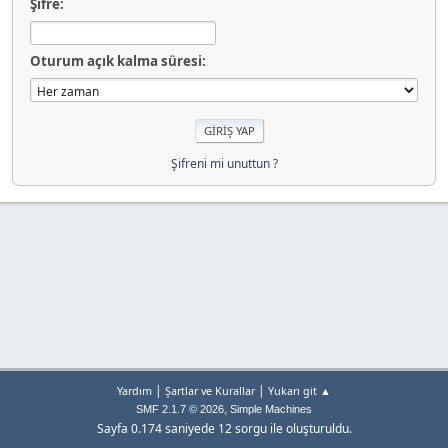
Şifre:
Oturum açık kalma süresi:
Şifreni mi unuttun ?
|
|
Yardım
Şartlar ve Kurallar
Yukarı git ▲
,
SMF 2.1.7 © 2026
Simple Machines
Sayfa 0.174 saniyede 12 sorgu ile oluşturuldu.