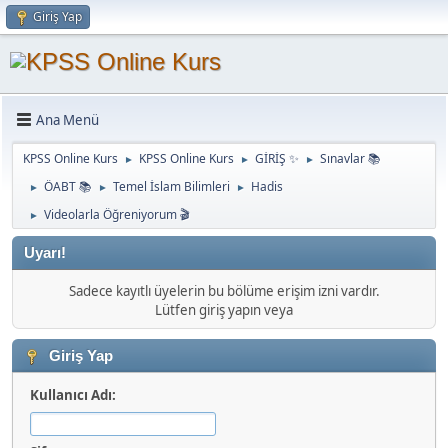
Giriş Yap
Ana Menü
KPSS Online Kurs
KPSS Online Kurs
GİRİŞ ✨
Sınavlar 📚
►
►
►
ÖABT 📚
Temel İslam Bilimleri
Hadis
►
►
►
Videolarla Öğreniyorum 🎬
►
Uyarı!
Sadece kayıtlı üyelerin bu bölüme erişim izni vardır.
Lütfen giriş yapın veya
Giriş Yap
Kullanıcı Adı: