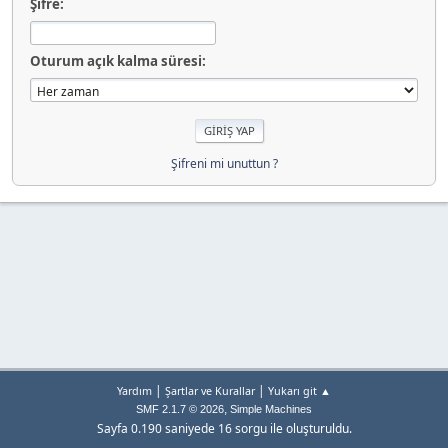
Şifre:
Oturum açık kalma süresi:
Şifreni mi unuttun ?
|
|
Yardım
Şartlar ve Kurallar
Yukarı git ▲
,
SMF 2.1.7 © 2026
Simple Machines
Sayfa 0.190 saniyede 16 sorgu ile oluşturuldu.