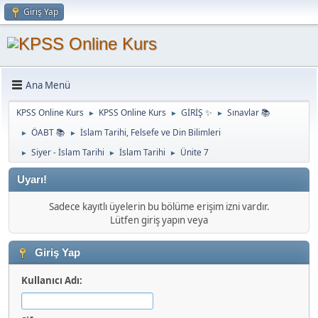
Giriş Yap
Ana Menü
KPSS Online Kurs
KPSS Online Kurs
GİRİŞ ✨
Sınavlar 📚
►
►
►
ÖABT 📚
İslam Tarihi, Felsefe ve Din Bilimleri
►
►
Siyer - İslam Tarihi
İslam Tarihi
Ünite 7
►
►
►
Uyarı!
Sadece kayıtlı üyelerin bu bölüme erişim izni vardır.
Lütfen giriş yapın veya
Giriş Yap
Kullanıcı Adı: