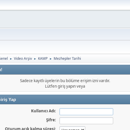
Genel
Video Arşiv
KAMP
Mezhepler Tarihi
►
►
►
ı!
Sadece kayıtlı üyelerin bu bölüme erişim izni vardır.
Lütfen giriş yapın veya
iriş Yap
Kullanıcı Adı:
Şifre:
Oturum açık kalma süresi: