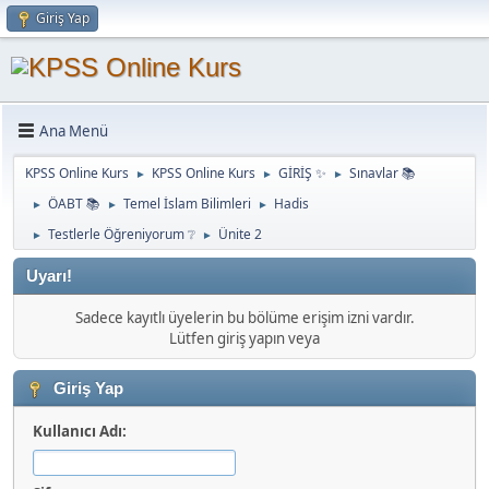
Giriş Yap
Ana Menü
KPSS Online Kurs
KPSS Online Kurs
GİRİŞ ✨
Sınavlar 📚
►
►
►
ÖABT 📚
Temel İslam Bilimleri
Hadis
►
►
►
Testlerle Öğreniyorum ❔
Ünite 2
►
►
Uyarı!
Sadece kayıtlı üyelerin bu bölüme erişim izni vardır.
Lütfen giriş yapın veya
Giriş Yap
Kullanıcı Adı: