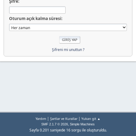
Şifre:
Oturum açık kalma süresi:
Şifreni mi unuttun ?
|
|
Yardım
Şartlar ve Kurallar
Yukarı git ▲
,
SMF 2.1.7 © 2026
Simple Machines
Sayfa 0.201 saniyede 16 sorgu ile oluşturuldu.