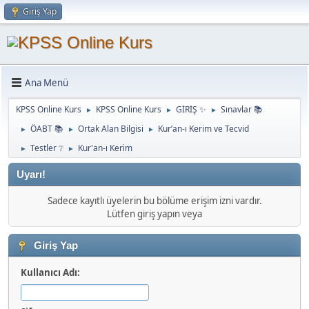
Giriş Yap
Ana Menü
KPSS Online Kurs
KPSS Online Kurs
GİRİŞ ✨
Sınavlar 📚
►
►
►
ÖABT 📚
Ortak Alan Bilgisi
Kur’an-ı Kerim ve Tecvid
►
►
►
Testler ❔
Kur'an-ı Kerim
►
►
Uyarı!
Sadece kayıtlı üyelerin bu bölüme erişim izni vardır.
Lütfen giriş yapın veya
Giriş Yap
Kullanıcı Adı: