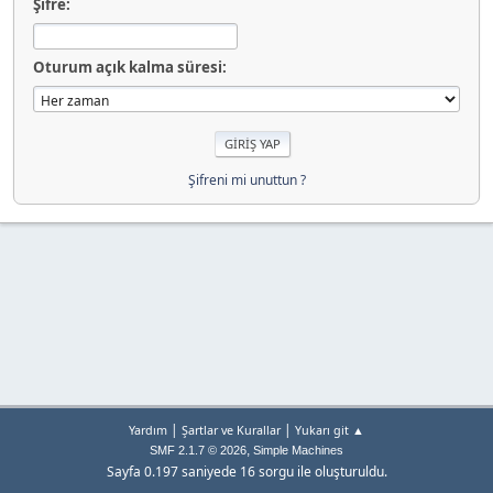
Şifre:
Oturum açık kalma süresi:
Şifreni mi unuttun ?
|
|
Yardım
Şartlar ve Kurallar
Yukarı git ▲
,
SMF 2.1.7 © 2026
Simple Machines
Sayfa 0.197 saniyede 16 sorgu ile oluşturuldu.