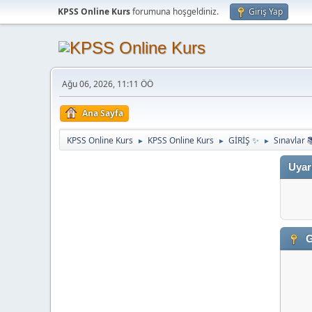
KPSS Online Kurs
forumuna hoşgeldiniz.
Giriş Yap
Ağu 06, 2026, 11:11 ÖÖ
Ana Sayfa
KPSS Online Kurs
KPSS Online Kurs
GİRİŞ ✨
Sınavlar 
►
►
►
Uyar
G