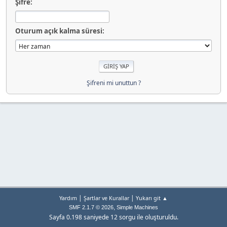
Şifre:
Oturum açık kalma süresi:
Şifreni mi unuttun ?
|
|
Yardım
Şartlar ve Kurallar
Yukarı git ▲
,
SMF 2.1.7 © 2026
Simple Machines
Sayfa 0.198 saniyede 12 sorgu ile oluşturuldu.