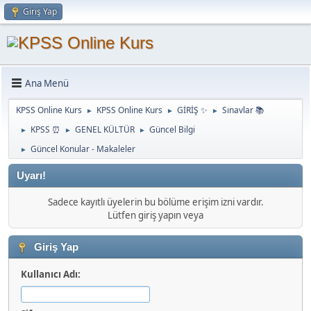
Giriş Yap
Ana Menü
KPSS Online Kurs
KPSS Online Kurs
GİRİŞ ✨
Sınavlar 📚
►
►
►
KPSS ⏰
GENEL KÜLTÜR
Güncel Bilgi
►
►
►
Güncel Konular - Makaleler
►
Uyarı!
Sadece kayıtlı üyelerin bu bölüme erişim izni vardır.
Lütfen giriş yapın veya
Giriş Yap
Kullanıcı Adı: