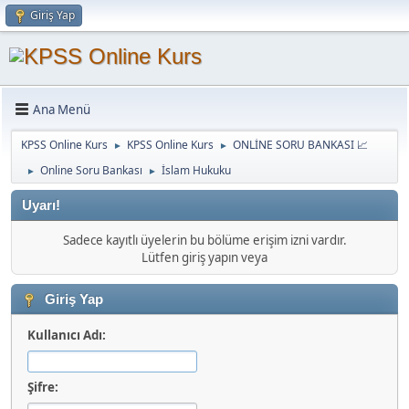
Giriş Yap
Ana Menü
KPSS Online Kurs
KPSS Online Kurs
ONLİNE SORU BANKASI 📈
►
►
Online Soru Bankası
İslam Hukuku
►
►
Uyarı!
Sadece kayıtlı üyelerin bu bölüme erişim izni vardır.
Lütfen giriş yapın veya
Giriş Yap
Kullanıcı Adı:
Şifre: