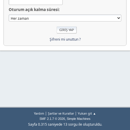
Oturum açık kalma süresi:
Şifreni mi unuttun ?
|
|
Yardım
Şartlar ve Kurallar
Yukarı git ▲
,
SMF 2.1.7 © 2026
Simple Machines
Sayfa 0.315 saniyede 13 sorgu ile oluşturuldu.