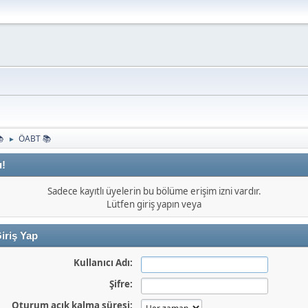
📚
ÖABT 📚
►
ı!
Sadece kayıtlı üyelerin bu bölüme erişim izni vardır.
Lütfen giriş yapın veya
iriş Yap
Kullanıcı Adı:
Şifre:
Oturum açık kalma süresi: