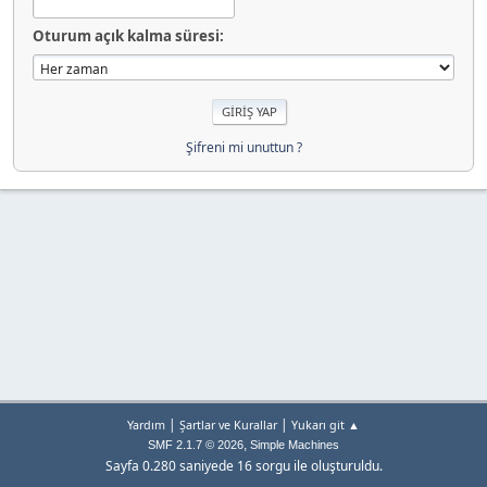
Oturum açık kalma süresi:
Şifreni mi unuttun ?
|
|
Yardım
Şartlar ve Kurallar
Yukarı git ▲
,
SMF 2.1.7 © 2026
Simple Machines
Sayfa 0.280 saniyede 16 sorgu ile oluşturuldu.