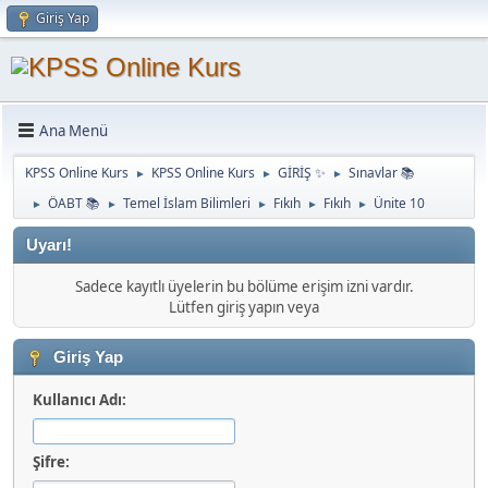
Giriş Yap
Ana Menü
KPSS Online Kurs
KPSS Online Kurs
GİRİŞ ✨
Sınavlar 📚
►
►
►
ÖABT 📚
Temel İslam Bilimleri
Fıkıh
Fıkıh
Ünite 10
►
►
►
►
►
Uyarı!
Sadece kayıtlı üyelerin bu bölüme erişim izni vardır.
Lütfen giriş yapın veya
Giriş Yap
Kullanıcı Adı:
Şifre: