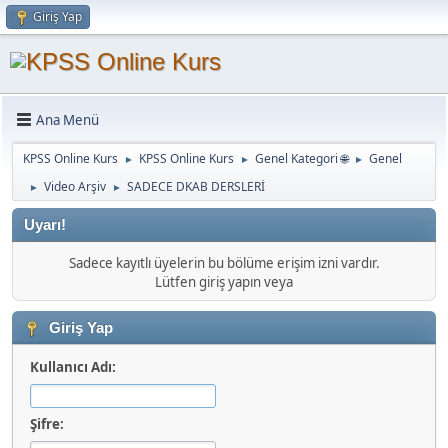
Giriş Yap
Ana Menü
KPSS Online Kurs
KPSS Online Kurs
Genel Kategori 🌐
Genel
►
►
►
Video Arşiv
SADECE DKAB DERSLERİ
►
►
Uyarı!
Sadece kayıtlı üyelerin bu bölüme erişim izni vardır.
Lütfen giriş yapın veya
Giriş Yap
Kullanıcı Adı:
Şifre: