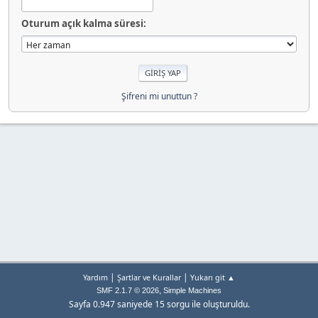
Oturum açık kalma süresi:
Şifreni mi unuttun ?
|
|
Yardım
Şartlar ve Kurallar
Yukarı git ▲
,
SMF 2.1.7 © 2026
Simple Machines
Sayfa 0.947 saniyede 15 sorgu ile oluşturuldu.