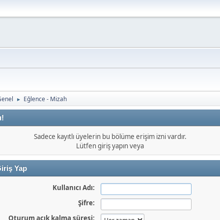
Genel
Eğlence - Mizah
►
ı!
Sadece kayıtlı üyelerin bu bölüme erişim izni vardır.
Lütfen giriş yapın veya
iriş Yap
Kullanıcı Adı:
Şifre:
Oturum açık kalma süresi: