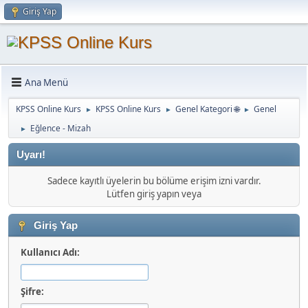
Giriş Yap
Ana Menü
KPSS Online Kurs
KPSS Online Kurs
Genel Kategori 🌐
Genel
►
►
►
Eğlence - Mizah
►
Uyarı!
Sadece kayıtlı üyelerin bu bölüme erişim izni vardır.
Lütfen giriş yapın veya
Giriş Yap
Kullanıcı Adı:
Şifre: