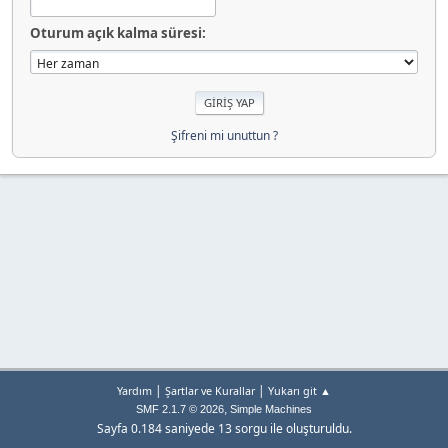
Oturum açık kalma süresi:
Şifreni mi unuttun ?
|
|
Yardım
Şartlar ve Kurallar
Yukarı git ▲
,
SMF 2.1.7 © 2026
Simple Machines
Sayfa 0.184 saniyede 13 sorgu ile oluşturuldu.